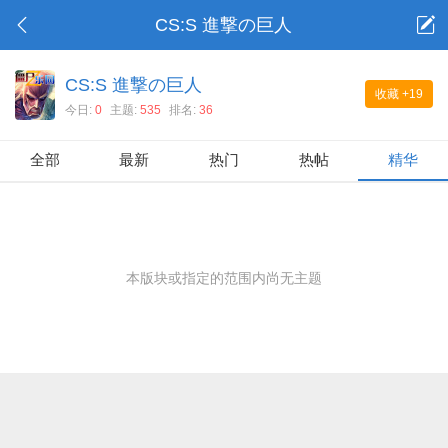
CS:S 進撃の巨人
CS:S 進撃の巨人
收藏
+19
今日:
0
主题:
535
排名:
36
全部
最新
热门
热帖
精华
本版块或指定的范围内尚无主题