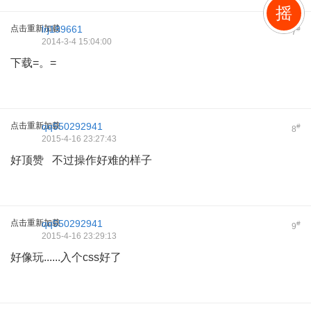
摇
点击重新加载
lrj199661
#
7
2014-3-4 15:04:00
下载=。=
点击重新加载
qq550292941
#
8
2015-4-16 23:27:43
好顶赞 不过操作好难的样子
点击重新加载
qq550292941
#
9
2015-4-16 23:29:13
好像玩......入个css好了