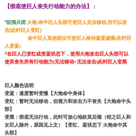
【彻底使巨人丧失行动能力的办法】
：
*驻囤兵团
火炮:命中巨人头部可使巨人无法移动,但可以攻
击(此时巨人变红)
命中巨人其他部位可使巨人移动速度减慢(此时巨
人变蓝)
*
在巨人已变红或变蓝状态下，使用火炮攻击巨人头部可以
使其丧失所有行动能力(无法移动+无法攻击)此时巨人变黑
巨人颜色说明
变蓝：速度暂时变慢【大炮命中身体】
变红：暂时无法移动，但视力和攻击力不丧失【大炮命中头
部】
变黑：彻底无法行动，此时可放心地砍其后颈（铠之巨人和
女巨人除外，原因见上文）【变红、蓝状态下 火炮命中其
头部】