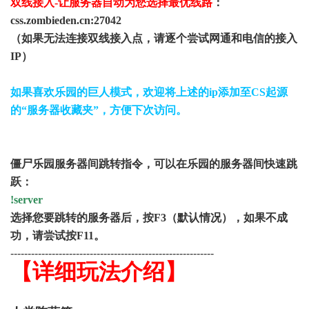
双线接入-让服务器自动为您选择最优线路
：
css.zombieden.cn:27042
（如果无法连接双线接入点，请逐个尝试网通和电信的接入
IP）
如果喜欢乐园的巨人模式，欢迎将上述的ip添加至CS起源
的“服务器收藏夹”，方便下次访问。
僵尸乐园服务器间跳转指令，可以在乐园的服务器间快速跳
跃：
!server
选择您要跳转的服务器后，按F3（默认情况），如果不成
功，请尝试按F11。
-----------------------------------------------------------
【详细玩法介绍】