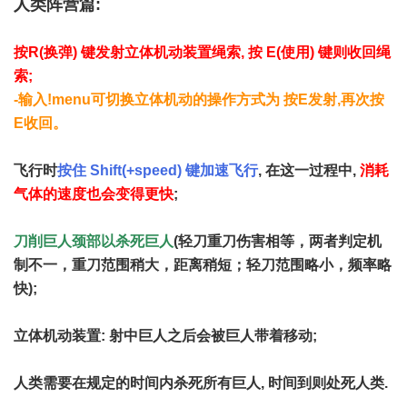
人类阵营篇:
按R(换弹) 键发射立体机动装置绳索, 按 E(使用) 键则收回绳
索;
-输入!menu可切换立体机动的操作方式为 按E发射,再次按
E收回。
飞行时
按住 Shift(+speed) 键加速飞行
, 在这一过程中,
消耗
气体的速度也会变得更快
;
刀削巨人颈部以杀死巨人
(轻刀重刀伤害相等，两者判定机
制不一，重刀范围稍大，距离稍短；轻刀范围略小，频率略
快);
立体机动装置: 射中巨人之后会被巨人带着移动;
人类需要在规定的时间内杀死所有巨人, 时间到则处死人类.