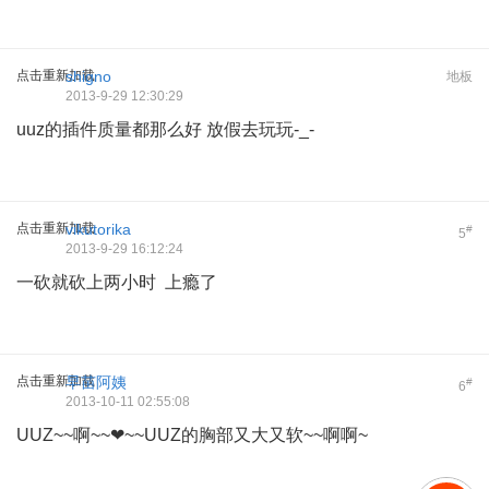
点击重新加载
shigno
地板
2013-9-29 12:30:29
uuz的插件质量都那么好 放假去玩玩-_-
点击重新加载
vikutorika
#
5
2013-9-29 16:12:24
一砍就砍上两小时 上瘾了
点击重新加载
早苗阿姨
#
6
2013-10-11 02:55:08
UUZ~~啊~~❤~~UUZ的胸部又大又软~~啊啊~