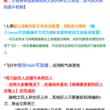
框
，
它会告诉您您现在的人类兵种/巨人类型，及与其对应
的战斗机制
】
*人类
默认按
R
发射立体机动装置，按
E
拔出绳钩
（输
入!menu可切换操作方式为按
E
发射和收回立体机动装置）
-
可以在尚未飞到绳索插墙点之前就拔出绳钩，此时玩家将在惯性的作
用下飞行；一些有屋檐的建筑物，可在灵活运用此方法的情况下被玩家登
上
按住Shift可加速
*飞行中
，但消耗气体更快
*
用刀砍巨人后颈可杀死巨人
-在绝大多数情况下，此项动作是在【将绳索发射到巨人
后颈上】后完成的
-除铠之巨人和女巨人外，其他巨人只要被砍到准确的1
刀，将会立即死亡