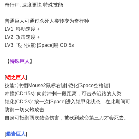
奇行种: 速度更快 特殊技能
普通巨人可通过杀死人类转变为奇行种
LV1: 移动速度 +
LV2: 攻击速度 +
LV3: 飞扑技能 [Space]键 CD:5s
【
特殊巨人
】
[
铠之巨人
]
技能: 冲撞[Mouse2鼠标右键] 铠化[Space空格键]
冲撞(CD:15s): 向前冲刺一段距离，可击杀沿路的人类;
铠化(CD:3s): 按一次[Space]进入铠甲化状态，在此期间可
防御一切火炮攻击;
自身可抵御两次致命伤害，被砍到致命第三刀才会死去。
[
攀岩巨人
]