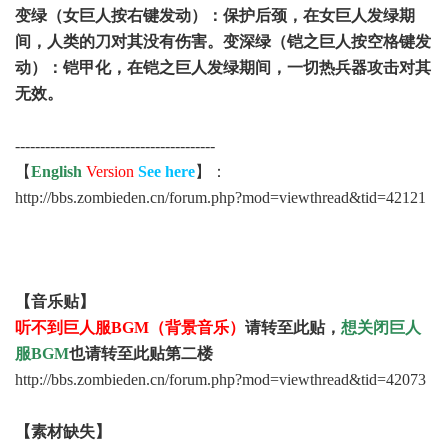
变绿（女巨人按右键发动）：保护后颈，在女巨人发绿期
间，人类的刀对其没有伤害。
变深绿（铠之巨人按空格键发
动）：铠甲化，在铠之巨人发绿期间，一切热兵器攻击对其
无效。
----------------------------------------
【
English
Version
See here
】
：
http://bbs.zombieden.cn/forum.php?mod=viewthread&tid=42121
【音乐贴】
听不到巨人服BGM（背景音乐）
请转至此贴，
想关闭巨人
服BGM
也请转至此贴第二楼
http://bbs.zombieden.cn/forum.php?mod=viewthread&tid=42073
【素材缺失】