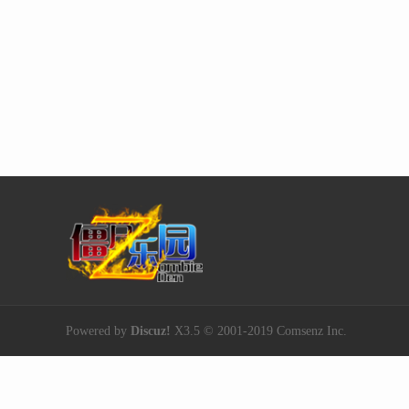
Powered by
Discuz!
X3.5
© 2001-2019
Comsenz Inc.