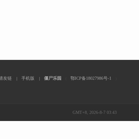
请友链
手机版
僵尸乐园
鄂ICP备18027986号-1
|
|
(
)
GMT+8, 2026-8-7 03:43