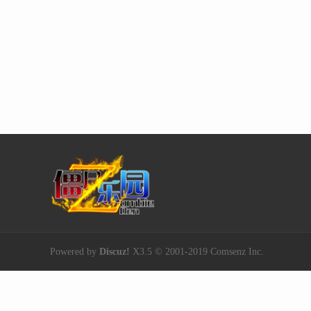
Powered by
Discuz!
X3.5
© 2001-2019
Comsenz Inc.