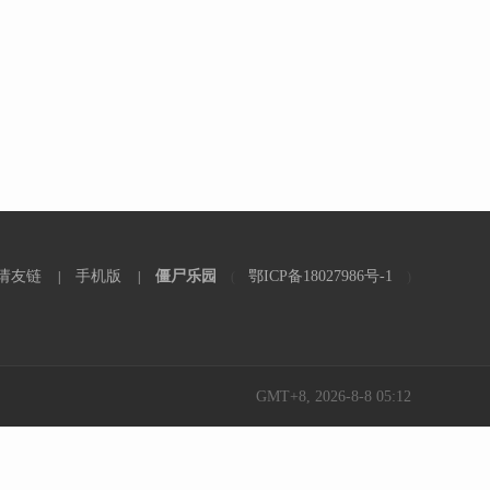
请友链
手机版
僵尸乐园
鄂ICP备18027986号-1
|
|
(
)
GMT+8, 2026-8-8 05:12