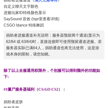
捐助者进服通道（
满人无需等待
）
自定义聊天文字顏色
进服玩家ID特殊颜色显示
SaySound 音效 (!spr里查看详情)
CSGO !dance 特殊舞蹈
捐助者进服通道补充说明：服务器预留两个通道(显示为
62/64 或
63/64
)时，直接连接即可使用预留通道进服。
若
服务器实际已满64人，捐助通道也将无法使用，这是游
戏本身的限制，请您知晓。
除了以上全服通用权限外，
个别服可以得到额外的功能如
下:
#1僵尸服务器福利（CS:GO CS2）
：
捐助者皮肤