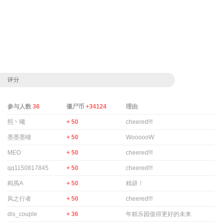
评分
参与人数
36
僵尸币
+34124
理由
熙丶曦
+ 50
cheered!!!
墨墨墨曈
+ 50
WoooooW
MEO
+ 50
cheered!!!
qq1150817845
+ 50
cheered!!!
阎禹A
+ 50
精辟！
风之行者
+ 50
cheered!!!
dis_couple
+ 36
年糕乐园值得更好的未来