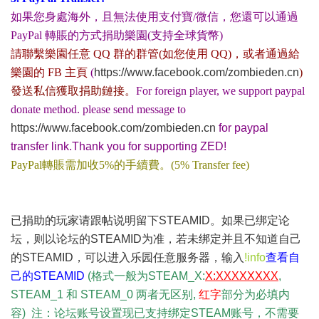
如果您身處海外，且無法使用支付寶/微信，您還可以通過
PayPal 轉賬的方式捐助樂園(支持全球貨幣)
請聯繫樂園任意 QQ 群的群管(如您使用 QQ)，或者通過給
樂園的 FB 主頁
(
https://www.facebook.com/zombieden.cn
)
發送私信獲取捐助鏈接。
For foreign player, we support paypal
donate method. please send message to
https://www.facebook.com/zombieden.cn
for paypal
transfer link.
Thank you for supporting ZED!
PayPal轉賬需加收5%的手續費。(5% Transfer fee)
已捐助的玩家请跟帖说明留下STEAMID。如果已绑定论
坛，则以论坛的STEAMID为准，若未绑定并且不知道自己
的STEAMID，可以进入乐园任意服务器，输入
!info
查看自
己的STEAMID
(格式一般为STEAM_X:
X:XXXXXXXX
,
STEAM_1 和
STEAM_0 两者无区别,
红字
部分为必填内
容
) 注：论坛账号设置现已支持绑定STEAM账号，不需要