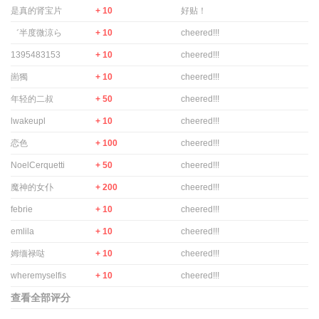
是真的肾宝片
+ 10
好贴！
゛半度微涼ら
+ 10
cheered!!!
1395483153
+ 10
cheered!!!
崮獨
+ 10
cheered!!!
年轻的二叔
+ 50
cheered!!!
lwakeupl
+ 10
cheered!!!
恋色
+ 100
cheered!!!
NoelCerquetti
+ 50
cheered!!!
魔神的女仆
+ 200
cheered!!!
febrie
+ 10
cheered!!!
emlila
+ 10
cheered!!!
姆缅禄哒
+ 10
cheered!!!
wheremyselfis
+ 10
cheered!!!
查看全部评分