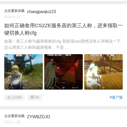
点击重新加载
zhangpanjiu123
2024-6-15
如何正确食用CS2ZE服务器的第三人称，进来领取一
键切换人称cfg
如题：第三人称与越肩视角的cfg 我发现zed居然没有人详细说一下
怎么用第三人称和越肩视角，于是 ...
12498
90
#僵尸服
点击重新加载
ZYWBZDJD
2021-7-29