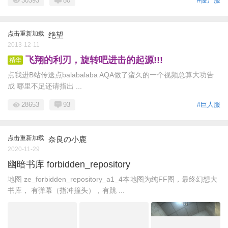
30393
80
#僵尸服
点击重新加载
绝望
2013-12-11
飞翔的利刃，旋转吧进击的起源!!!
精华
点我进B站传送点balabalaba AQA做了蛮久的一个视频总算大功告
成 哪里不足还请指出 ...
28653
93
#巨人服
点击重新加载
奈良の小鹿
2020-11-29
幽暗书库 forbidden_repository
地图 ze_forbidden_repository_a1_4本地图为纯FF图，最终幻想大
书库， 有弹幕（指冲撞头），有跳 ...