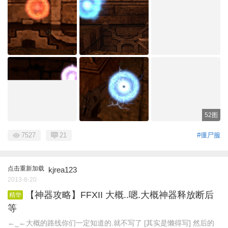
52图
7527
21
#僵尸服
点击重新加载
kjrea123
2013-8-20
【神器攻略】FFXII 大概..嗯.大概神器释放断后
精华
等
←_←大概的路线你们一定知道的.就不写了 [其实是懒得写] 然后的