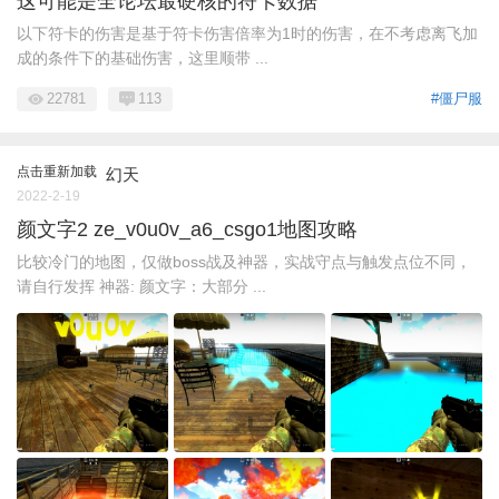
这可能是全论坛最硬核的符卡数据
以下符卡的伤害是基于符卡伤害倍率为1时的伤害，在不考虑离飞加
成的条件下的基础伤害，这里顺带 ...
22781
113
#僵尸服
点击重新加载
幻天
2022-2-19
颜文字2 ze_v0u0v_a6_csgo1地图攻略
比较冷门的地图，仅做boss战及神器，实战守点与触发点位不同，
请自行发挥 神器: 颜文字：大部分 ...