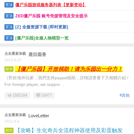
僵尸乐园游戏服务器列表【更新变动】
置顶
ZED僵尸乐园 账号凭据管理及安全提示
置顶
[Z] 全服资源下载 [即时更新]
置顶
[僵尸乐园]全服人物模型一览
置顶
点击重新加载
鹿目圆香
2013-9-27
【僵尸乐园】开放捐助！请为乐园出一分力！
精华
（對於海外玩家，我們支持paypal捐助，詳情請查看下方相關介紹 /
For foreign player, we suppor ...
1582164
16977
#其他
点击重新加载
LoveLetter
2021-8-4
【攻略】生化奇兵全流程神器使用及彩蛋触发
精华