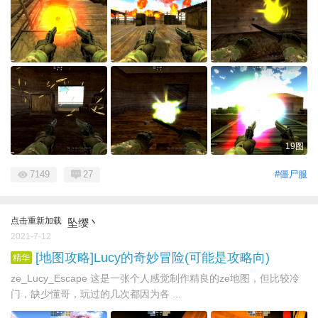
19图
7149
27
#僵尸服
点击重新加载
坠缨丶
2021-7-12
[地图攻略]Lucy的奇妙冒险(可能是攻略向)
精华
ze_Lucy_Escape 这是一张个人感觉制作精良的ze地图，但比较冷
门，缺少懂哥，玩过的几次都因为各 ...