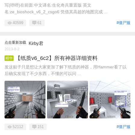
写(哔哔)在前面:中文译名:生化奇兵重置版 英文
名:ze_bioshock_v6_2_csgo6 凭借其高超的地图完成 ...
40599
61
#僵尸服
点击重新加载
Kirby君
2013-8-2
【纸质v6_6c2】所有神器详细资料
精华
发这贴子只是想让大家更加了解下纸质的神器，用Hammer看了以
后确实发现了不少东西，不懂的可以问 ...
52112
151
#僵尸服