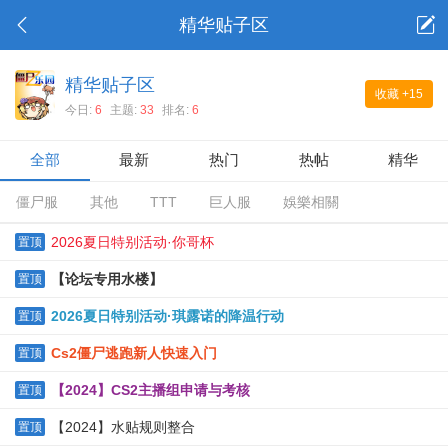
精华贴子区
精华贴子区
收藏
+15
今日:
6
主题:
33
排名:
6
全部
最新
热门
热帖
精华
僵尸服
其他
TTT
巨人服
娛樂相關
2026夏日特别活动·你哥杯
置顶
【论坛专用水楼】
置顶
2026夏日特别活动·琪露诺的降温行动
置顶
Cs2僵尸逃跑新人快速入门
置顶
【2024】CS2主播组申请与考核
置顶
【2024】水贴规则整合
置顶