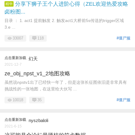
分享下狮子王个人进阶心得（ZEL欢迎热爱攻略
精华
卤粉图...
目录 ： 1. act1 提前触发 2. 触发act1大桥前5s传送的trigger区域
3.e ...
33007
118
#僵尸服
点击重新加载
幻天
2021-12-7
ze_obj_npst_v1_2地图攻略
虽然说npstv1出了已经快一年了，但是这张长征图依旧是非常具有
挑战性的一张地图，在这里给大伙写 ...
10018
35
#僵尸服
点击重新加载
nyszbaloli
2021-6-15