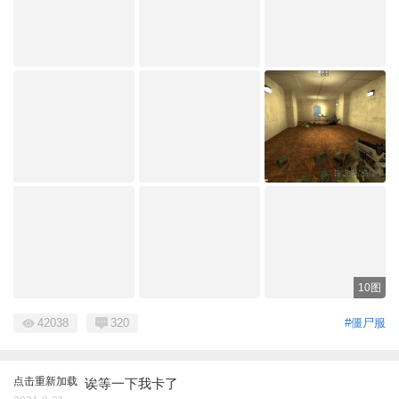
10图
42038
320
#僵尸服
点击重新加载
诶等一下我卡了