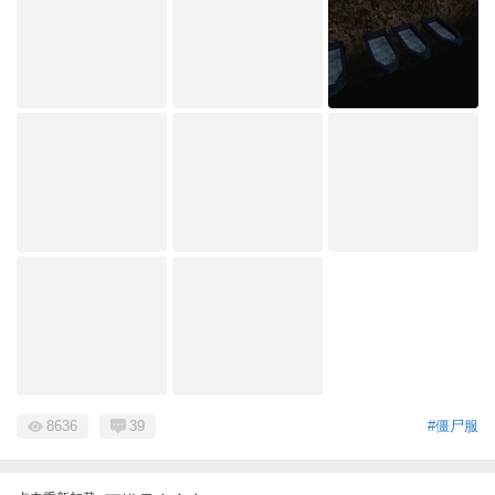
8636
39
#僵尸服