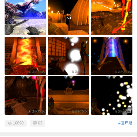
12图
16890
63
#僵尸服