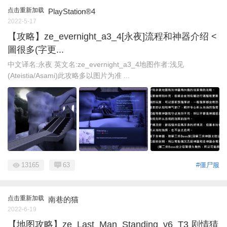
点击重新加载
PlayStation®4
2022-5-17
【攻略】ze_evernight_a3_4[永夜]流程和神器介绍 <
圖很多(字更...
中文译名:永夜 英文名:ze_evernight_a3_4地图作者:浅见
(Ateistia/Asami)此攻略多以图片为准 ...
13165
63
#僵尸服
点击重新加载
南巷的猫
2022-6-19
【地图攻略】ze_Last_Man_Standing_v6_T3 剧情猜