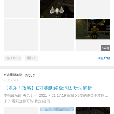
54图
11513
27
#僵尸服
点击重新加载
勇気？
2021-7-21
【娱乐向攻略】E可赛艇:终极淘汰 玩法解析
本帖最后由 勇気？ 于 2021-7-21 17:19 编辑 XB要的烫金图攻略ta
来了 看到这你可能(肯定)会问 ...