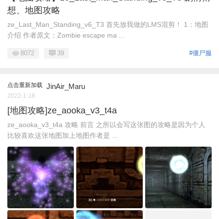
想、地图攻略
ze_Last_Man_Standing_v6_T3 首先放我做的LMS混剪！ 1：地图
介绍 作者原文：Zombie escape ma ...
8072
39
#僵尸服
点击重新加载
JinAir_Maru
2022-1-18
[地图攻略]ze_aooka_v3_t4a
ze_aooka_v3_t4a 攻略 前言 之所以会写这张图的攻略是因为个人
比较喜欢这张地图加上地图作者是 ...