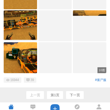
10图
16944
39
#僵尸服
上一页
第1页
下一页