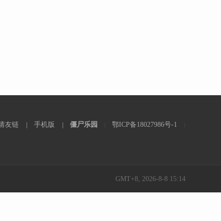
请友链
手机版
僵尸乐园
鄂ICP备18027986号-1
|
|
(
)
GMT+8, 2026-8-8 15:14