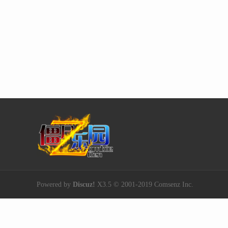
Powered by
Discuz!
X3.5
© 2001-2019
Comsenz Inc.