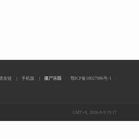
请友链
手机版
僵尸乐园
鄂ICP备18027986号-1
|
|
(
)
GMT+8, 2026-8-9 19:17