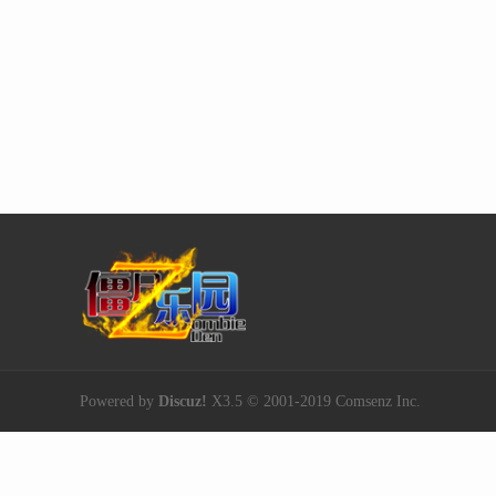
Powered by
Discuz!
X3.5
© 2001-2019
Comsenz Inc.