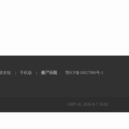
请友链
手机版
僵尸乐园
鄂ICP备18027986号-1
|
|
(
)
GMT+8, 2026-8-7 16:02