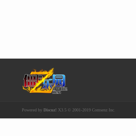
Powered by
Discuz!
X3.5
© 2001-2019
Comsenz Inc.