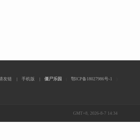
请友链
手机版
僵尸乐园
鄂ICP备18027986号-1
|
|
(
)
GMT+8, 2026-8-7 14:34