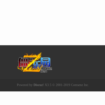
Powered by
Discuz!
X3.5
© 2001-2019
Comsenz Inc.