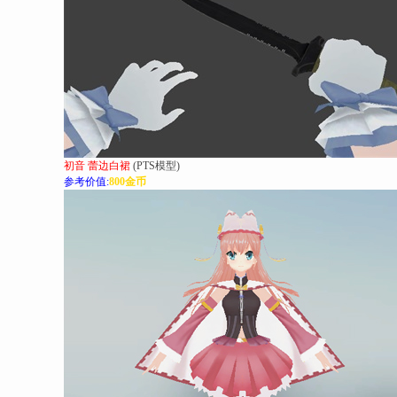
初音 蕾边白裙
(PTS模型)
参考价值:
800金币