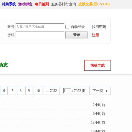
封禁系统
游戏绑定
每日签到
服务器排行查询
皮肤交易(旧CS:GO)
账号
自动登录
找回密码
登录
密码
注册
动态
快捷导航
6
7
8
9
10
... 7952
/ 7952 页
下一页
2小时前
6小时前
13小时前
13小时前