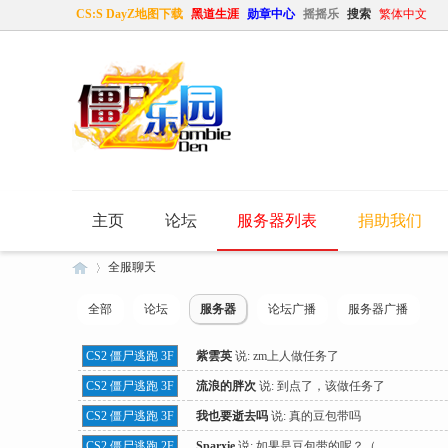
CS:S DayZ地图下载
黑道生涯
勋章中心
摇摇乐
搜索
繁体中文
主页
论坛
服务器列表
捐助我们
全服聊天
全部
论坛
服务器
论坛广播
服务器广播
Ho
»
CS2 僵尸逃跑 3F
紫雲英
说:
zm上人做任务了
CS2 僵尸逃跑 3F
流浪的胖次
说:
到点了，该做任务了
CS2 僵尸逃跑 3F
我也要逝去吗
说:
真的豆包带吗
CS2 僵尸逃跑 2F
Sparxie
说:
如果是豆包带的呢？（