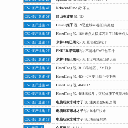
CS2 僵尸逃跑 4F
NekoAndRew
说:
不去
CS2 僵尸逃跑 5F
绪山美波里
说:
TD
CS2 僵尸逃跑 2F
Hosino姬子
说:
2f恶魔城nes依旧有奖励
me
CS2 僵尸逃跑 3F
HatedTong
说:
1f出来点人指挥闪退了1f出来点
CS2 僵尸逃跑 1F
米林418(已黑化)
说:
豆包被我吃了
CS2 僵尸逃跑 2F
ENDER.若殇璃
说:
不是地豆x豆包不行
CS2 僵尸逃跑 1F
米林418(已黑化)
说:
1f没有地豆1f是天豆
CS2 僵尸逃跑 3F
HatedTong
说:
3f·13号地区，ZM归来
CS2 僵尸逃跑 4F
HatedTong
说:
4f54=6不要让战斗停下来
CS2 僵尸逃跑 4F
HatedTong
说:
4f48=12
Pa
CS2 僵尸逃跑 4F
HatedTong
说:
4f继续战斗，突然炸服了奖励增
CS2 僵尸逃跑 1F
电脑玩家米林才子
说:
通关奖励ht私房照
CS2 僵尸逃跑 1F
电脑玩家米林才子
说:
1f地豆快来
CS2 僵尸逃跑 1F
电脑玩家米林才子
说:
地豆懂的来