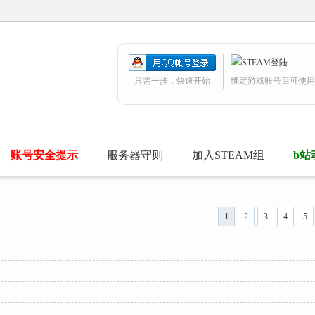
只需一步，快速开始
绑定游戏账号后可使用
账号安全提示
服务器守则
加入STEAM组
b站
1
2
3
4
5