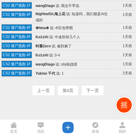
CS2 僵尸逃跑 1F
1天前
wangDiago
说:
我去不早说
NigHtwiSh.海上花
说:
知道吗，我们都是AI生
CS2 僵尸逃跑 4F
1天前
成的
CS2 僵尸逃跑 4F
1天前
❀hina❀
说:
4f豆包带图
CS2 僵尸逃跑 4F
1天前
Ko1sHi
说:
中途肘掉几个人
CS2 僵尸逃跑 4F
1天前
时慕Zero
说:
被肘麻了
CS2 僵尸逃跑 4F
1天前
Ko1sHi
说:
0-4
CS2 僵尸逃跑 1F
1天前
wangDiago
说:
obj啥战绩
CS2 僵尸逃跑 2F
2天前
Yukino 千代
说:
1
上一页
第4页
下一页
摇
首页
消息
发现
我的