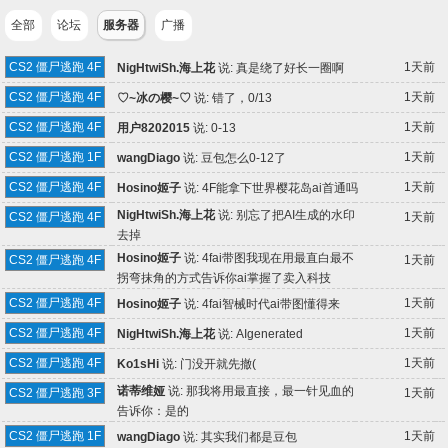
全部
论坛
服务器
广播
CS2 僵尸逃跑 4F
1天前
NigHtwiSh.海上花
说:
真是绕了好长一圈啊
CS2 僵尸逃跑 4F
1天前
♡~冰の樱~♡
说:
错了，0/13
CS2 僵尸逃跑 4F
1天前
用户8202015
说:
0-13
CS2 僵尸逃跑 1F
1天前
wangDiago
说:
豆包怎么0-12了
CS2 僵尸逃跑 4F
1天前
Hosino姬子
说:
4F能拿下世界樱花岛ai首通吗
NigHtwiSh.海上花
说:
别忘了把AI生成的水印
CS2 僵尸逃跑 4F
1天前
去掉
Hosino姬子
说:
4fai带图我现在用最直白最不
CS2 僵尸逃跑 4F
1天前
拐弯抹角的方式告诉你ai掌握了卖入科技
CS2 僵尸逃跑 4F
1天前
Hosino姬子
说:
4fai智械时代ai带图懂得来
CS2 僵尸逃跑 4F
1天前
NigHtwiSh.海上花
说:
AIgenerated
CS2 僵尸逃跑 4F
1天前
Ko1sHi
说:
​门没开就先撤​(
诺蒂维娅
说:
那我将用最直接，最一针见血的
CS2 僵尸逃跑 3F
1天前
告诉你：是的
CS2 僵尸逃跑 1F
1天前
wangDiago
说:
其实我们都是豆包