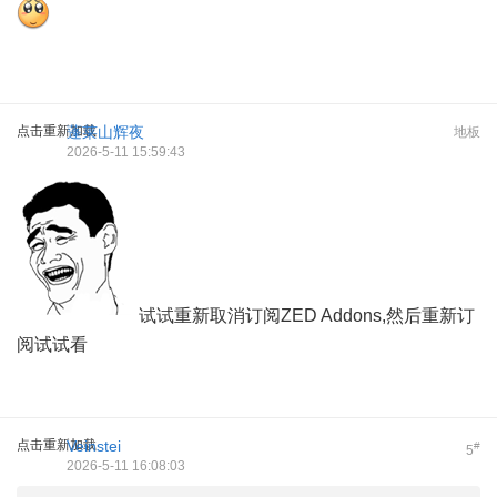
点击重新加载
蓬莱山辉夜
地板
2026-5-11 15:59:43
试试重新取消订阅ZED Addons,然后重新订
阅试试看
点击重新加载
Veinstei
#
5
2026-5-11 16:08:03