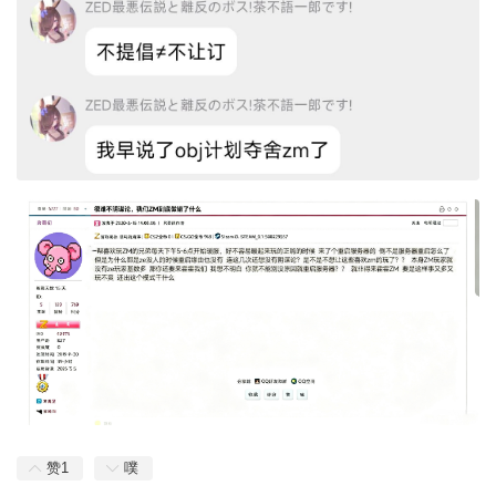
赞
1
噗