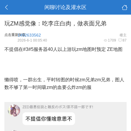
闲聊讨论及灌水区
玩ZM感觉像：吃李庄白肉，做表面兄弟
点击重新加载
1492633562
楼主
2026-6-1 00:05:40
1709
87
不提倡在#3#5服务器40人以上游玩zm地图时预定 ZE地图
懒得喷，一群出生，平时转图的时候zm兄弟zm兄弟，图人
数不够了第一时间吸zm的血要么炸zm的服