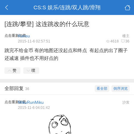
CS:S 娱乐/连跳/双人跳/滑翔
[连跳/攀登]
这连跳改的什么玩意
点击重新加载
Kurisu
楼主
2015-11-6 02:57:51
4618
36
跳完不给金币 有的地图还没起点和终点 有起点的出了圈子
还减速 插件也不用好点的
赞
噗
全部回复
看全部
倒序浏览
36
点击重新加载
MikuRunMiku
沙发
2015-11-6 04:01:42