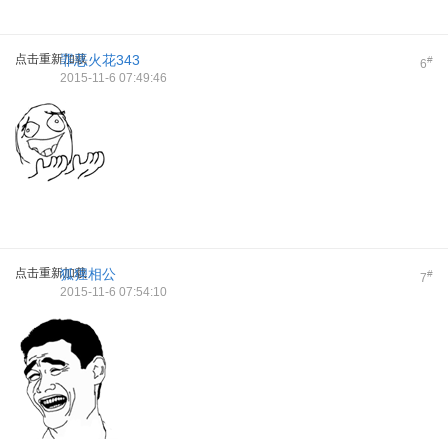
点击重新加载
罪恶火花343
#
6
2015-11-6 07:49:46
点击重新加载
狐狸相公
#
7
2015-11-6 07:54:10