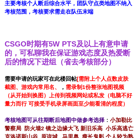
主要考核个人断后综合水平，团队守点类地图不纳入
考核范围，考核要求需走在队伍末端
CSGO时期有5W PTS及以上有意申请
的，可私聊我在保证游戏态度及热爱断
后的情况下进组（省去考核部分）
需要申请的玩家可在此楼回帖
[
需附上个人点数皮肤
截图、游戏内常用名、
，
需录制1份整张地图视频
（从开始到换图）上传到视频网站或私发（电脑不好
量力而行 可接受手机录屏画面至少能看清的程度）
考核地图可从往期断后地图中做参考选择
：
小加勒比
警察局 防火墙2 镜之边缘大飞 新旧乐高 小乐高逃亡
克洛诺斯山谷 原谅城 马里奥 瘦长鬼影 个人较为熟