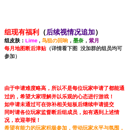
组现有福利
（
后续视情况追加
）
组皮肤：
Lime
,
鸟狙の回响
，
墨奈
，
紫月
每月地图断后津贴
（详情看下图 没加群的组员均可
参加）
由于申请难度略高，所以不是每位玩家申请了都能通
过的，希望大家理解并以乐观的心态进行游戏！
如申请未通过可在弥补相关短板后继续申请提交
同时请各位玩家监督断后组成员，如有遇到上述情
况，欢迎举报！
希望有能力的玩家积极参加，带动玩家水平与氛围，