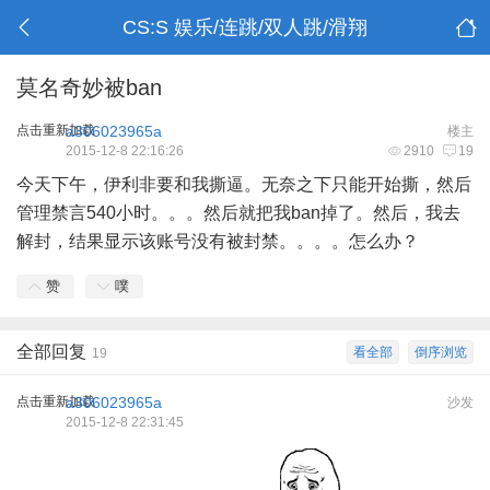
CS:S 娱乐/连跳/双人跳/滑翔
莫名奇妙被ban
点击重新加载
a306023965a
楼主
2015-12-8 22:16:26
2910
19
今天下午，伊利非要和我撕逼。无奈之下只能开始撕，然后
管理禁言540小时。。。然后就把我ban掉了。然后，我去
解封，结果显示该账号没有被封禁。。。。怎么办？
赞
噗
全部回复
看全部
倒序浏览
19
点击重新加载
a306023965a
沙发
2015-12-8 22:31:45