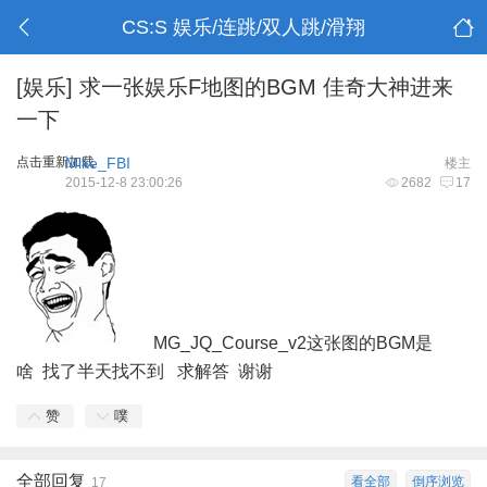
CS:S 娱乐/连跳/双人跳/滑翔
[娱乐]
求一张娱乐F地图的BGM 佳奇大神进来
一下
点击重新加载
Mike_FBI
楼主
2015-12-8 23:00:26
2682
17
MG_JQ_Course_v2这张图的BGM是
啥 找了半天找不到 求解答 谢谢
赞
噗
全部回复
看全部
倒序浏览
17