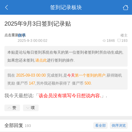
签到记录板块
2025年9月3日签到记录贴
点击重新加载
糕手
楼主
2025-9-3 00:00:02
1846
193
本贴是论坛每日签到系统在每天的第一位签到者签到时所自动生成的,
如果您还未签到,
请点此
进行签到的操作.
我在
2025-09-03 00:00
完成签到,是
今天
第一个签到的用户
,获得随机
奖励
僵尸币
147
,另外我还额外获得了
僵尸币
500
.
我今天最想说:「
该会员没有填写今日想说内容.
」.
赞
噗
全部回复
看全部
倒序浏览
193