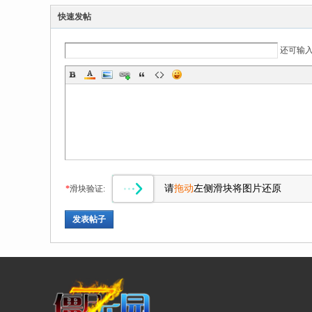
快速发帖
还可输
请
拖动
左侧滑块将图片还原
*
滑块验证:
发表帖子