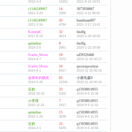
2015-3-4
10251
2021-8-10 19:51
c1146249967
14
3073938067
2021-3-20
3350
2021-4-11 08:42
c1146249967
43
huanhuan007
2021-3-16
4794
2021-3-17 13:41
KomeijiC
32
fasdfg
2017-8-19
4614
2020-2-28 18:05
aptianhao
8
fasdfg
2016-2-5
2951
2020-2-22 20:08
Scarlet_Moon
19
sd59326460
2014-6-7
7072
2019-11-20 00:17
Scarlet_Moon
16
qsceszqwertyui
2014-6-1
6417
2019-11-20 00:15
金馆长的贱笑
83
小谢先森0
2014-5-30
22341
2019-11-20 00:14
豆奶
33
q15938814955
2015-10-22
5202
2019-9-5 15:36
小李维
7
q15938814955
2015-11-15
2417
2019-9-5 11:32
aptianhao
15
q15938814955
2016-1-20
3039
2019-9-5 11:29
豆奶
33
q15938814955
2016-2-1
5470
2019-9-5 10:56