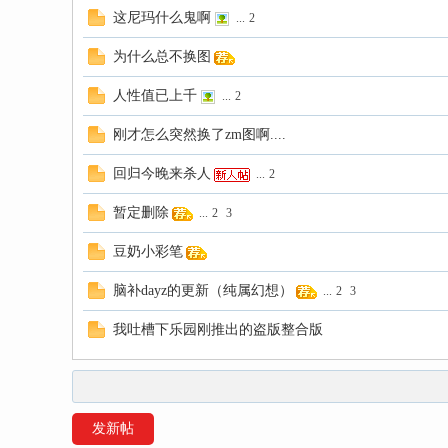
这尼玛什么鬼啊
...
2
为什么总不换图
人性值已上千
...
2
刚才怎么突然换了zm图啊....
回归今晚来杀人
...
2
暂定删除
...
2
3
豆奶小彩笔
脑补dayz的更新（纯属幻想）
...
2
3
我吐槽下乐园刚推出的盗版整合版
发新帖