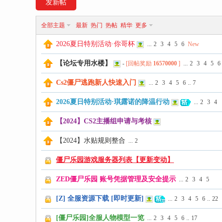
发新帖
全部主题
最新
热门
热帖
精华
更多
2026夏日特别活动·你哥杯
...
2
3
4
5
6
New
尸
【论坛专用水楼】
-
[回帖奖励
16570000
]
...
2
3
4
5
6
Cs2僵尸逃跑新人快速入门
...
2
3
4
5
6
..
7
2026夏日特别活动·琪露诺的降温行动
...
2
3
4
【2024】CS2主播组申请与考核
【2024】水贴规则整合
...
2
乐
僵尸乐园游戏服务器列表【更新变动】
ZED僵尸乐园 账号凭据管理及安全提示
...
2
3
4
5
[Z] 全服资源下载 [即时更新]
...
2
3
4
5
6
..
22
[僵尸乐园]全服人物模型一览
...
2
3
4
5
6
..
17