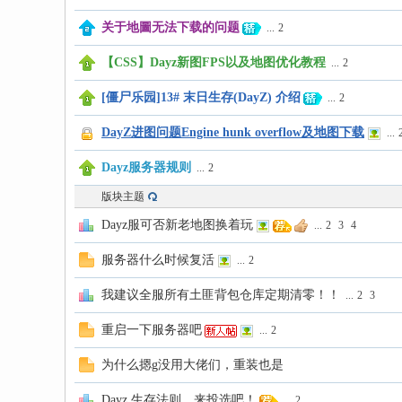
关于地圖无法下载的问题
...
2
园
【CSS】Dayz新图FPS以及地图优化教程
...
2
[僵尸乐园]13# 末日生存(DayZ) 介绍
...
2
DayZ进图问题Engine hunk overflow及地图下载
...
Dayz服务器规则
...
2
版块主题
Dayz服可否新老地图换着玩
...
2
3
4
服务器什么时候复活
...
2
我建议全服所有土匪背包仓库定期清零！！
...
2
3
重启一下服务器吧
...
2
为什么摁g没用大佬们，重装也是
Dayz 生存法则，来投选吧！
...
2