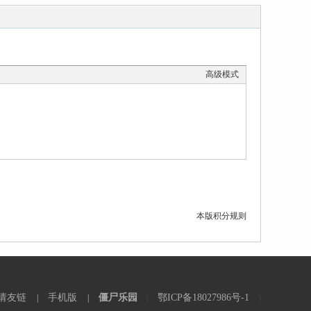
高级模式
本版积分规则
请友链
手机版
僵尸乐园
鄂ICP备18027986号-1
|
|
(
)