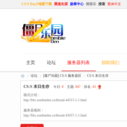
CS:S DayZ地图下载
黑道生涯
勋章中心
摇摇乐
搜索
繁体中文
主页
论坛
服务器列表
捐助我们
论坛
[僵尸乐园] CS:S 服务器区
CS:S 末日生存
CS:S 末日生存
今日:
0
|
主题:
847
|
排名:
43
模式介绍：
僵
http://bbs.zombieden.cn/thread-44515-1-1.html
»
›
›
服务器规则：
http://bbs.zombieden.cn/thread-43457-1-1.html