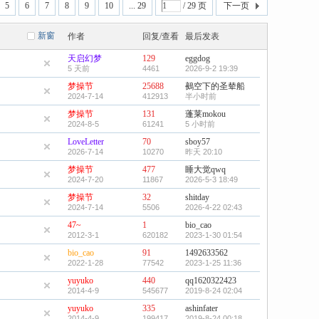
5
6
7
8
9
10
... 29
/ 29 页
下一页
新窗
作者
回复/查看
最后发表
天启幻梦
129
eggdog
5 天前
4461
2026-9-2 19:39
梦操节
25688
鵺空下的圣辇船
2024-7-14
412913
半小时前
梦操节
131
蓬莱mokou
2024-8-5
61241
5 小时前
LoveLetter
70
sboy57
2026-7-14
10270
昨天 20:10
梦操节
477
睡大觉qwq
2024-7-20
11867
2026-5-3 18:49
梦操节
32
shitday
2024-7-14
5506
2026-4-22 02:43
47~
1
bio_cao
2012-3-1
620182
2023-1-30 01:54
bio_cao
91
1492633562
2022-1-28
77542
2023-1-25 11:36
yuyuko
440
qq1620322423
2014-4-9
545677
2019-8-24 02:04
yuyuko
335
ashinfater
2014-4-9
199417
2019-8-24 00:18